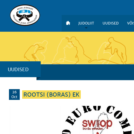
JUDOLIIT
UUDISED
VÕI
UUDISED
26
ROOTSI (BORAS) EK
Oct