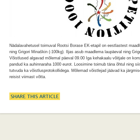
Nädalavahetusel toimuval Rootsi Borase EK-etapil on eestlastest maadle
ning Grigori Minaškin (-100kg). Iljas asub maadlema laupäeval ning Grig
Võistlused algavad mõlemal päeval 09.00 Iga kehakaalu võitjale on korra
pandud ka auhinnaraha 1000 eurot. Loosimine toimub täna õhtul ning sii
tutvuda ka võistlusprotokollidega. Mõlemad võistlejad jäävad ka järgmis
reisist viimast võtta.
SHARE THIS ARTICLE