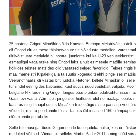
25-aastane Grigori Minaškin võitis Kaasani Euroopa Meistrivõistlustelt
oli Grigori elu esimese täiskasvanute tiitlivõistluste medaliga, varasemal
tiitlivõistluste medaleid nii noorte, juuniorite kui ka U-23 vanuseklassist.
esmapilgul väga raske ning Grigori läks ainult esimesele matšile serblas
kõikides teistes matšides olid vastased selged favoriidid. Teises ringis 
maailmameistri Krpalekiga ja ta suutis kogenud tšehhi pingelises matšis
Veerandfinaalis oli vastas briti judoka Fletcher, kellele Minaškin oli sell
turniiridel eelringides kaotanud, kuid suutis nüüd võidukalt väljuda. Poo
belglane Nikiforov ning Grigori langes otse pronksmedalikohtumisse maa
Gasimovi vastu. Äärmiselt pingelises heitluses olid normaalaja lõpuks 
karistus ning lisaajal suutis Minaškin teise käigu sisse panna ja veel üh
võidelda, mis ta poodiumile tõsis. Tasuks ülihinnalised 160 olümpiapunkt
olümpiareitingu tabelis.
Selle tulemusega tõusis Grigori nende kuue judoka hulka, kes on täiskasva
medaleid võitnud. Viimati oli selleks Martin Padar 2011.a ning nüüd viis 